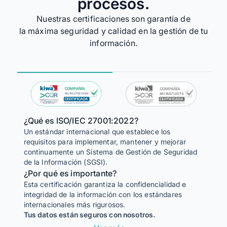
procesos.
Nuestras certificaciones son garantía de
la máxima seguridad y calidad en la gestión de tu
información.
¿Qué es ISO/IEC 27001:2022?
Un estándar internacional que establece los
¿Qué 
requisitos para implementar, mantener y mejorar
Una no
continuamente un Sistema de Gestión de Seguridad
para un
de la Información (SGSI).
¿Por 
¿Por qué es importante?
Esta c
Esta certificación garantiza la confidencialidad e
la efi
integridad de la información con los estándares
satisfa
internacionales más rigurosos.
Tus datos están seguros con nosotros.