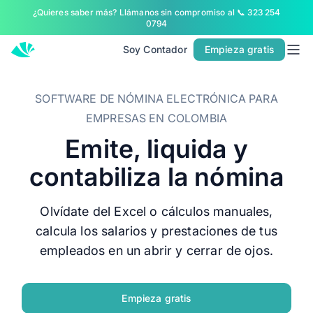
¿Quieres saber más? Llámanos sin compromiso al 📞 323 254
Inicio
0794
Planes
Soy Contador
Empieza gratis
Contacto
SOFTWARE DE NÓMINA ELECTRÓNICA PARA
Soy Contador
EMPRESAS EN COLOMBIA
Emite, liquida y
Soluciones
contabiliza la nómina
MÁS SOLUCIONES PARA TU NEGOCIO
Facturación
Olvídate del Excel o cálculos manuales,
Contabilidad
calcula los salarios y prestaciones de tus
POS
empleados en un abrir y cerrar de ojos.
Nómina
PARA CONTADORES
Empieza gratis