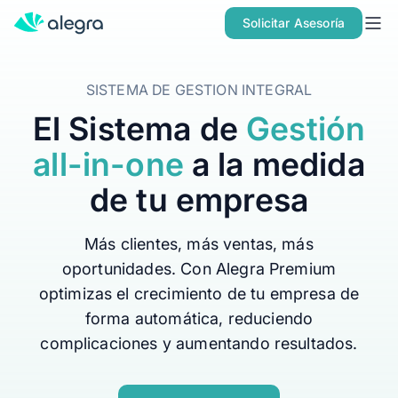
Inicio
Solicitar Asesoría
Planes
SISTEMA DE GESTION INTEGRAL
Contacto
El Sistema de
Gestión
Soluciones
all-in-one
a la medida
MÁS SOLUCIONES PARA TU NEGOCIO
de tu empresa
Facturación
Contabilidad
Más clientes, más ventas, más
POS
oportunidades. Con Alegra Premium
optimizas el crecimiento de tu empresa de
Nómina
forma automática, reduciendo
PARA CONTADORES
complicaciones y aumentando resultados.
Alegra para Contadores