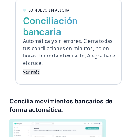
LO NUEVO EN ALEGRA
Conciliación
bancaria
Automática y sin errores. Cierra todas
tus conciliaciones en minutos, no en
horas. Importa el extracto, Alegra hace
el cruce.
Conciliación Bancaria:
Ver más
automática y sin errores
Cierra todas tus conciliaciones en
Concilia movimientos bancarios de
minutos, no en horas. Importa el
forma automática.
extracto, Alegra hace el cruce.
Importa el extracto en segundos:
Alegra mapea, valida e importa
automáticamente