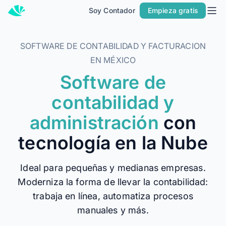
Soy Contador
Empieza gratis
Inicio
Precios
SOFTWARE DE CONTABILIDAD Y FACTURACION
Contacto
EN MÉXICO
Software de
Soy Contador
contabilidad y
Soluciones
administración
con
MÁS SOLUCIONES PARA TU NEGOCIO
tecnología en la Nube
Alegra Facturación
Contabilidad y Facturación
Ideal para pequeñas y medianas empresas.
POS
Moderniza la forma de llevar la contabilidad:
PARA CONTADORES
trabaja en línea, automatiza procesos
Alegra para Contadores
manuales y más.