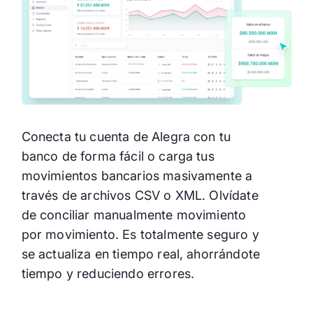
Libera 8 horas/mes: de conciliación
manual a análisis real de flujos
Reconcilia sin errores: ajuste
automático de diferencias + tasa de
cambio inteligente
Ver menos
Empieza gratis
Conecta tu cuenta de Alegra con tu
banco de forma fácil o carga tus
movimientos bancarios masivamente a
través de archivos CSV o XML. Olvídate
de conciliar manualmente movimiento
por movimiento. Es totalmente seguro y
se actualiza en tiempo real, ahorrándote
tiempo y reduciendo errores.